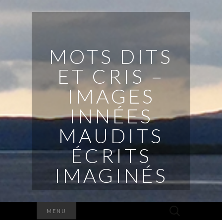
MOTS DITS
ET CRIS –
IMAGES
INNÉES
MAUDITS
ÉCRITS
IMAGINÉS
Rechercher :
MENU