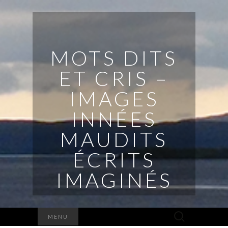
MOTS DITS
ET CRIS –
IMAGES
INNÉES
MAUDITS
ÉCRITS
IMAGINÉS
Rechercher :
MENU