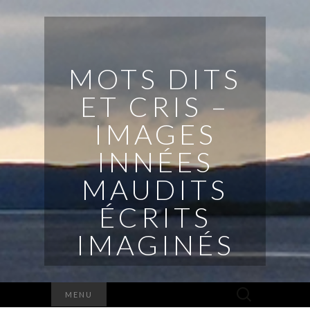
MOTS DITS
ET CRIS –
IMAGES
INNÉES
MAUDITS
ÉCRITS
IMAGINÉS
Rechercher :
MENU