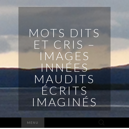
MOTS DITS
ET CRIS –
IMAGES
INNÉES
MAUDITS
ÉCRITS
IMAGINÉS
Rechercher :
MENU