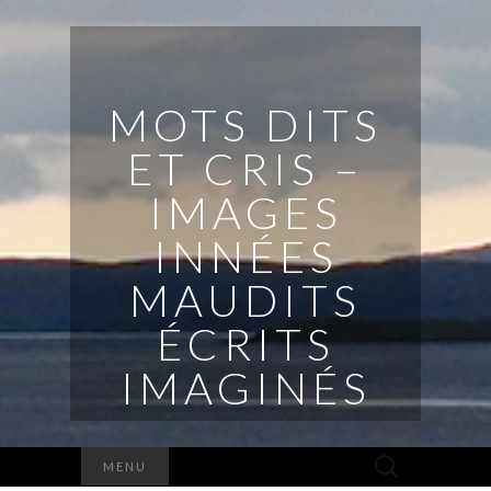
MOTS DITS
ET CRIS –
IMAGES
INNÉES
MAUDITS
ÉCRITS
IMAGINÉS
Rechercher :
MENU