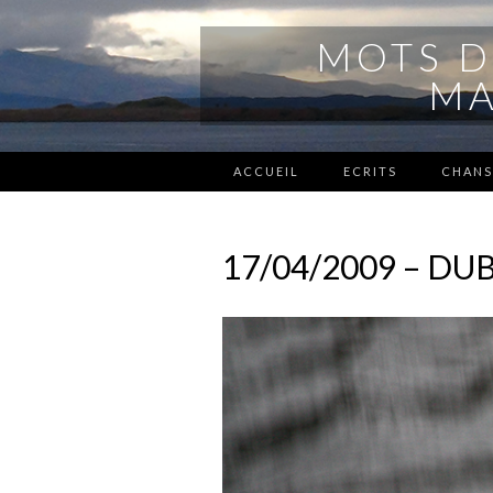
MOTS D
MA
ACCUEIL
ECRITS
CHAN
17/04/2009 – DU