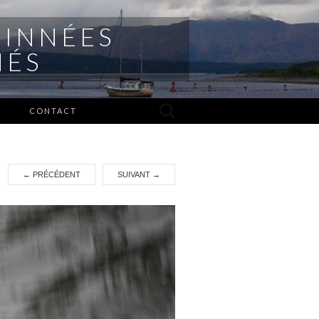
 INNÉES
NÉS
Rechercher :
S
CONTACT
←
PRÉCÉDENT
SUIVANT
→