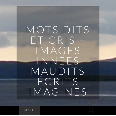
MOTS DITS
ET CRIS –
IMAGES
INNÉES
MAUDITS
ÉCRITS
IMAGINÉS
Rechercher :
MENU