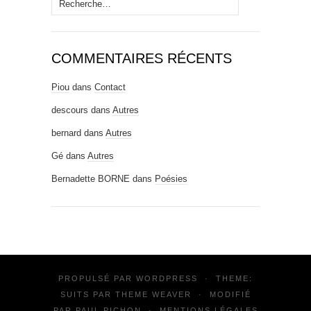
Rechercher :
COMMENTAIRES RÉCENTS
Piou
dans
Contact
descours
dans
Autres
bernard
dans
Autres
Gé
dans
Autres
Bernadette BORNE
dans
Poésies
PROPULSÉ PAR
WORDPRESS
·
THEME:
SUITS PAR
THEME WEAVER
·
MODIFIÉ
PAR
PAUL PICHON
·
MENTIONS LÉGALES