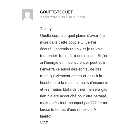
GOUTTE-TOQUET
3 décembre 2019 à 10 h 57 min
Thierry,
Quelle surprise, quel plaisir d’avoir été
mise dans cette boucle … Je t’ai
écouté, j’entends ta voix et je te vois
tout entier, tu es là, à deux pas… Si j’en
ai l’énergie et l’inconscience, peut-être
t’enverrai-je aussi des écrits, de ces
trucs qui viennent amers et crus à la
bouche et à la main les nuits d’insomnie
et les matins blafards ; rien ne sera gai,
rien n’a été accouché pour être partagé,
mais après tout, pourquoi pas??? Je me
laisse le temps d’une réflexion. A
bientôt.
VGT