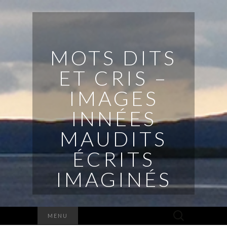
MOTS DITS
ET CRIS –
IMAGES
INNÉES
MAUDITS
ÉCRITS
IMAGINÉS
Rechercher :
MENU